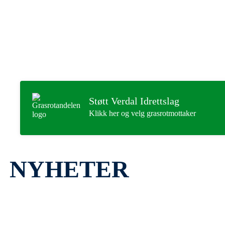
Idrettsglede, fellesskap, helse
og ærlighet.
Støtt Verdal Idrettslag
Klikk her og velg grasrotmottaker
NYHETER