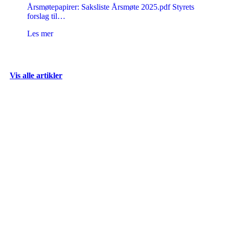
Årsmøtepapirer: Saksliste Årsmøte 2025.pdf Styrets
forslag til…
Les mer
Vis alle artikler
ADRESSE
Postboks 60
7651 VERDAL