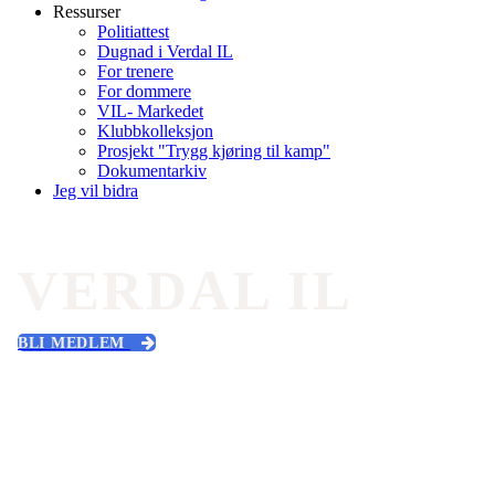
Ressurser
Politiattest
Dugnad i Verdal IL
For trenere
For dommere
VIL- Markedet
Klubbkolleksjon
Prosjekt "Trygg kjøring til kamp"
Dokumentarkiv
Jeg vil bidra
VERDAL IL
BLI MEDLEM