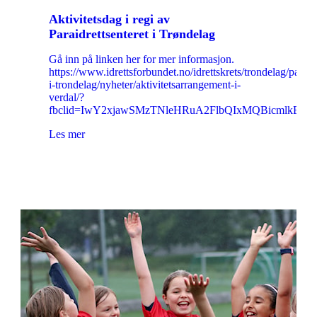
Aktivitetsdag i regi av
Paraidrettsenteret i Trøndelag
Gå inn på linken her for mer informasjon.
https://www.idrettsforbundet.no/idrettskrets/trondelag/paraidr
i-trondelag/nyheter/aktivitetsarrangement-i-
verdal/?
fbclid=IwY2xjawSMzTNleHRuA2FlbQIxMQBicmlkET
Les mer