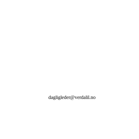
NORWAY
VERDAL IDRETTSLAG
Org. nummer: 971 387 734
KONTAKT
dagligleder@verdalil.no
+47
452 19 651