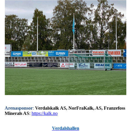
Arenasponsor
:
Verdalskalk AS, NorFraKalk, AS, Franzefoss
Minerals A
S
:
https://kalk.no
Verdalshallen