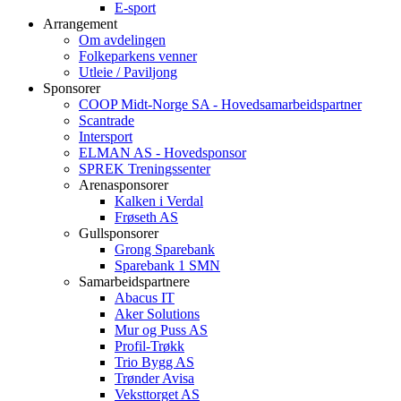
E-sport
Arrangement
Om avdelingen
Folkeparkens venner
Utleie / Paviljong
Sponsorer
COOP Midt-Norge SA - Hovedsamarbeidspartner
Scantrade
Intersport
ELMAN AS - Hovedsponsor
SPREK Treningssenter
Arenasponsorer
Kalken i Verdal
Frøseth AS
Gullsponsorer
Grong Sparebank
Sparebank 1 SMN
Samarbeidspartnere
Abacus IT
Aker Solutions
Mur og Puss AS
Profil-Trøkk
Trio Bygg AS
Trønder Avisa
Veksttorget AS