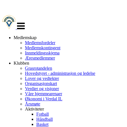
Veksle
navigasjon
Medlemskap
Medlemsfordeler
Medlemskontingent
Innmeldingsskjema
Æresmedlemmer
Klubben
Grasrotandelen
Hovedstyret - administrasjon og ledelse
Lover og vedtekter
Organisasjonskart
Verdier og visjoner
Våre hjemmearenaer
Økonomi i Verdal IL
Årsmøte
Aktiviteter
Fotball
Håndball
Basket