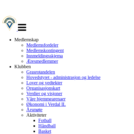
Veksle
navigasjon
Medlemskap
Medlemsfordeler
Medlemskontingent
Innmeldingsskjema
Æresmedlemmer
Klubben
Grasrotandelen
Hovedstyret - administrasjon og ledelse
Lover og vedtekter
Organisasjonskart
Verdier og visjoner
Våre hjemmearenaer
Økonomi i Verdal IL
Årsmøte
Aktiviteter
Fotball
Håndball
Basket