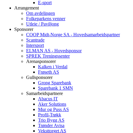
E-sport
Arrangement
Om avdelingen
Folkeparkens venner
Utleie / Paviljong
Sponsorer
COOP Midt-Norge SA - Hovedsamarbeidspartner
Scantrade
Intersport
ELMAN AS - Hovedsponsor
SPREK Treningssenter
Arenasponsorer
Kalken i Verdal
Frøseth AS
Gullsponsorer
Grong Sparebank
Sparebank 1 SMN
Samarbeidspartnere
Abacus IT
Aker Solutions
Mur og Puss AS
Profil-Trøkk
Trio Bygg AS
Trønder Avisa
Veksttorget AS