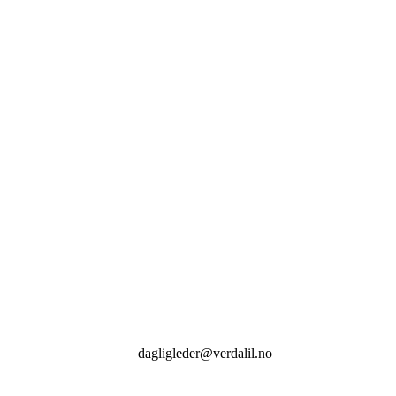
Postboks 60
7651 VERDAL
NORWAY
VERDAL IDRETTSLAG
Org. nummer: 971 387 734
KONTAKT
dagligleder@verdalil.no
+47
452 19 651