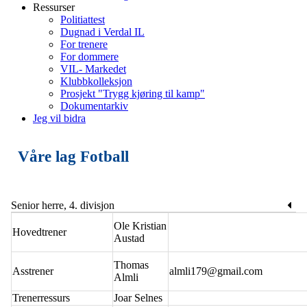
Ressurser
Politiattest
Dugnad i Verdal IL
For trenere
For dommere
VIL- Markedet
Klubbkolleksjon
Prosjekt "Trygg kjøring til kamp"
Dokumentarkiv
Jeg vil bidra
Våre lag Fotball
Senior herre, 4. divisjon
Ole Kristian
Hovedtrener
Austad
Thomas
Asstrener
almli179@gmail.com
Almli
Trenerressurs
Joar Selnes