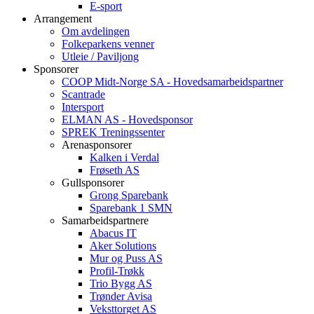
E-sport
Arrangement
Om avdelingen
Folkeparkens venner
Utleie / Paviljong
Sponsorer
COOP Midt-Norge SA - Hovedsamarbeidspartner
Scantrade
Intersport
ELMAN AS - Hovedsponsor
SPREK Treningssenter
Arenasponsorer
Kalken i Verdal
Frøseth AS
Gullsponsorer
Grong Sparebank
Sparebank 1 SMN
Samarbeidspartnere
Abacus IT
Aker Solutions
Mur og Puss AS
Profil-Trøkk
Trio Bygg AS
Trønder Avisa
Veksttorget AS