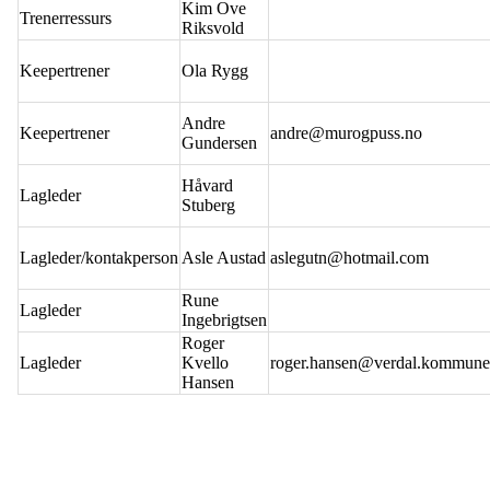
Kim Ove
Trenerressurs
Riksvold
Keepertrener
Ola Rygg
Andre
Keepertrener
andre@murogpuss.no
Gundersen
Håvard
Lagleder
Stuberg
Lagleder/kontakperson
Asle Austad
aslegutn@hotmail.com
Rune
Lagleder
Ingebrigtsen
Roger
Lagleder
Kvello
roger.hansen@verdal.kommune
Hansen