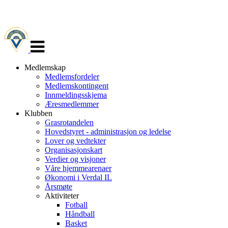
Veksle
navigasjon
Medlemskap
Medlemsfordeler
Medlemskontingent
Innmeldingsskjema
Æresmedlemmer
Klubben
Grasrotandelen
Hovedstyret - administrasjon og ledelse
Lover og vedtekter
Organisasjonskart
Verdier og visjoner
Våre hjemmearenaer
Økonomi i Verdal IL
Årsmøte
Aktiviteter
Fotball
Håndball
Basket