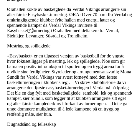
Ørahallen kokte av basketglede da Verdal Vikings arrangerte sin
aller første Easybasket-turnering. ØRA: Over 70 barn fra Verdal og
omkringliggende klubber fylte hallen med energi, latter og
spennende kamper da Verdal Vikings inviterte til
Easybasketturnering i Ørahallen med deltakere fra Verdal,
Steinkjer, Levanger, Stjørdal og Trondheim.
Mestring og spilleglede
«Easybasket» er en tilpasset versjon av basketball for de yngste,
hvor fokuset ligger på mestring, lek og spilleglede. Noe som gir
barna en positiv introduksjon til sporten og en trygg arena for å
utvikle sine ferdigheter. Styreleder og arrangementsansvarlig Mona
Sundli fra Verdal Vikings var svært fornøyd med den første
basketturneringen i klubbens regi. – Vi skrev klubbhistorie da vi
arrangerte den første easybasket-turneringen i Verdal nå på lørdag.
Det ble en dag fylt med basketballglede, samhold, lek og spennend
kamper, sier Sundli, som legger til at klubben arrangerte sitt eget –
og aller første kamplederkurs i forkant av turneringen. – Dette ga
unge dommere muligheten til å lede kampene på en trygg og
rettferdig måte, sier hun.
Dugnadsånd og fellesskap