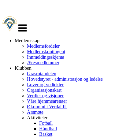
Veksle
navigasjon
Medlemskap
Medlemsfordeler
Medlemskontingent
Innmeldingsskjema
Æresmedlemmer
Klubben
Grasrotandelen
Hovedstyret - administrasjon og ledelse
Lover og vedtekter
Organisasjonskart
Verdier og visjoner
Våre hjemmearenaer
Økonomi i Verdal IL
Årsmøte
Aktiviteter
Fotball
Håndball
Basket