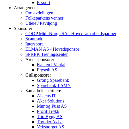
E-sport
Arrangement
Om avdelingen
Folkeparkens venner
Utleie / Paviljong
Sponsorer
COOP Midt-Norge SA - Hovedsamarbeidspartner
Scantrade
Intersport
ELMAN AS - Hovedsponsor
SPREK Treningssenter
Arenasponsorer
Kalken i Verdal
Frøseth AS
Gullsponsorer
Grong Sparebank
Sparebank 1 SMN
Samarbeidspartnere
Abacus IT
Aker Solutions
Mur og Puss AS
Profil-Trøkk
Trio Bygg AS
Trønder Avisa
Veksttorget AS