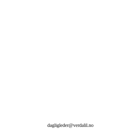
ADRESSE
Postboks 60
7651 VERDAL
NORWAY
VERDAL IDRETTSLAG
Org. nummer: 971 387 734
KONTAKT
dagligleder@verdalil.no
+47
452 19 651