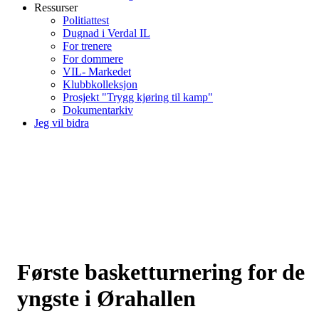
Ressurser
Politiattest
Dugnad i Verdal IL
For trenere
For dommere
VIL- Markedet
Klubbkolleksjon
Prosjekt "Trygg kjøring til kamp"
Dokumentarkiv
Jeg vil bidra
Første basketturnering for de
yngste i Ørahallen